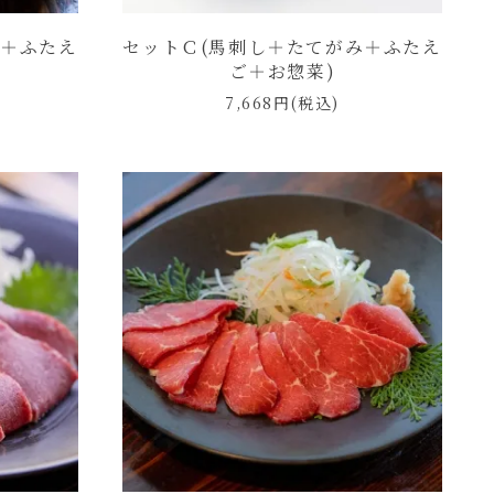
み＋ふたえ
セットＣ(馬刺し＋たてがみ＋ふたえ
ご＋お惣菜)
7,668円(税込)