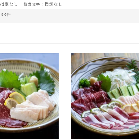
指定なし
指定なし
：
検索文字：
33
：
件