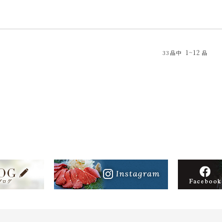
1~12
33品中
品