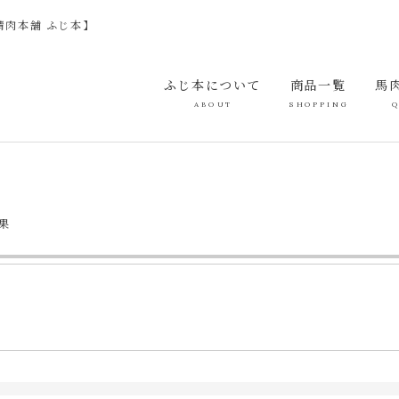
精肉本舗 ふじ本】
ふじ本について
商品一覧
馬
果
果