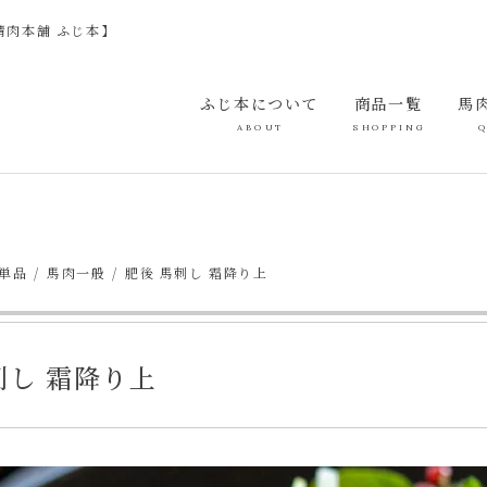
精肉本舗 ふじ本】
ふじ本について
商品一覧
馬
単品
馬肉一般
肥後 馬刺し 霜降り上
刺し 霜降り上