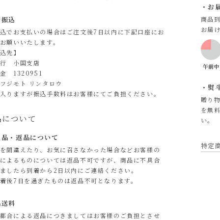
お
行振込
商品
お届
込でお支払いの場合はご注文後7日以内に下記口座にお
お願いいたします。
込先】
行 小国支店
金 1320951
フジモト リンタロウ
熨
入りますが振込手数料はお客様にてご負担ください。
贈り
を無
品について
い。
良品・返品について
特定
を間違えたり、お気に召さなかった場合などお客様の
によるものについては返品不可ですが、商品に不具合
ましたら到着から2日以内にご連絡ください。
着後7日を過ぎたものは返品不可となります。
品送料
都合による返品につきましてはお客様のご負担とさせ