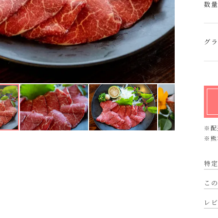
数
グ
※配
※熊
特定
こ
レ