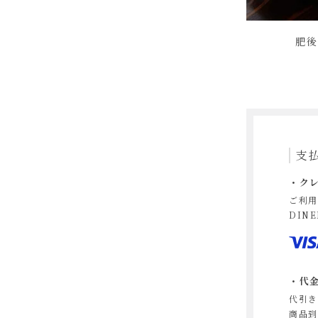
肥後
支
ク
ご利用
DIN
代
代引き
商品到