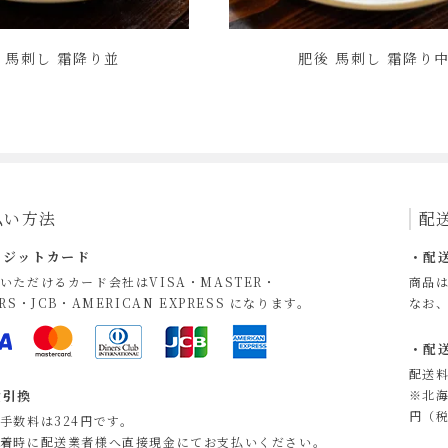
 馬刺し 霜降り並
肥後 馬刺し 霜降り
払い方法
配
レジットカード
配
いただけるカード会社はVISA・MASTER・
商品
ERS・JCB・AMERICAN EXPRESS になります。
なお
配
配送料
金引換
※北海
円（
手数料は324円です。
着時に配送業者様へ直接現金にてお支払いください。