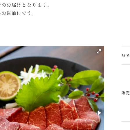
でのお届けとなります。
製お醤油付です。
品
販