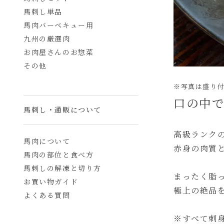
馬刺し単品
馬肉バーベキュー用
九州の厳選肉
お肉屋さんのお惣菜
その他
※写真は盛り
口の中
馬刺し・通販について
高級ランク
馬肉について
赤身の肉質
馬肉の部位と食べ方
馬刺しの解凍と切り方
まったく脂
お買い物ガイド
極上の絶品
よくある質問
※すべて刺