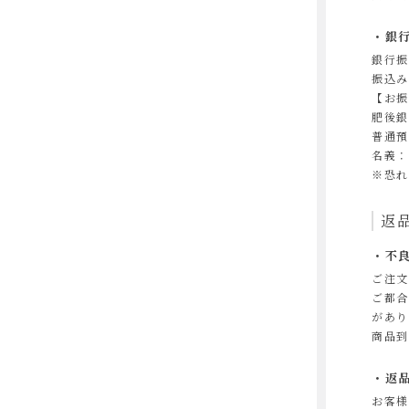
銀
銀行振
振込み
【お振
肥後銀
普通預
名義：
※恐れ
返
不
ご注文
ご都合
があり
商品到
返
お客様